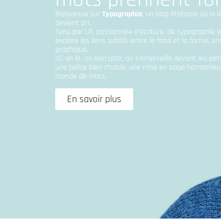
Bienvenue sur
Typographia
, un blog littéraire où la
devient art.
Tenu par Lili, passionnée d’écriture, de typographie et
explore les liens subtils entre le fond et la forme, en
graphique.
Ici, on lit, on décrypte, on s’émerveille devant les pe
une police bien choisie, une mise en page harmonieu
monde de mots.
En savoir plus