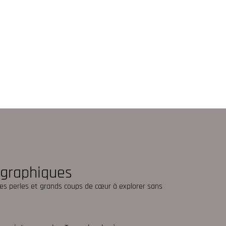
s graphiques
ites perles et grands coups de cœur à explorer sans