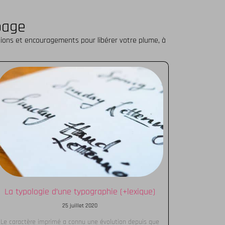
page
flexions et encouragements pour libérer votre plume, à
La typologie d’une typographie (+lexique)
25 juillet 2020
Le caractère imprimé a connu une évolution depuis que