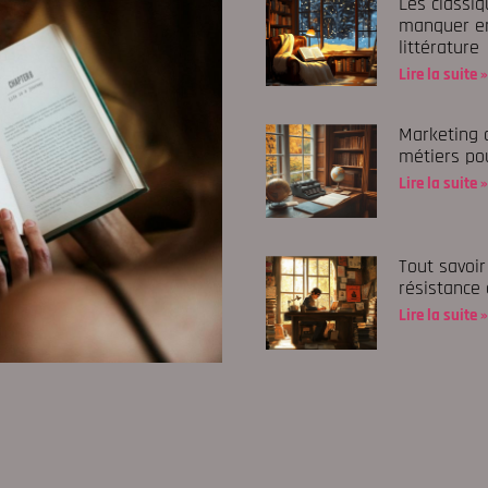
Les classi
manquer en
littérature
Lire la suite »
Marketing d
métiers pou
Lire la suite »
Tout savoir
résistance
Lire la suite »