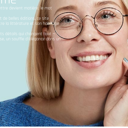
 lettre devient matière, le mot
 de belles éditions, ce site
tre la littérature et son habillage
tits détails qui changent tout —
se, un souffle d’élégance dans un