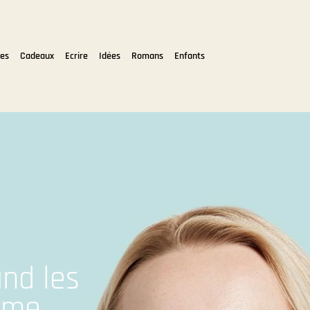
tes
Cadeaux
Ecrire
Idées
Romans
Enfants
nd les
rme