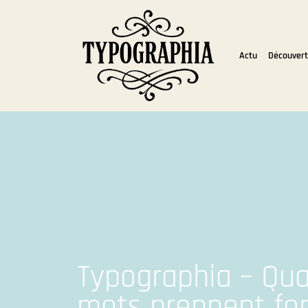
Actu
Découver
Typographia – Qua
mots prennent fo