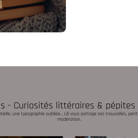
 - Curiosités littéraires & pépite
elle, une typographie oubliée… Lili vous partage ses trouvailles, pet
modération.