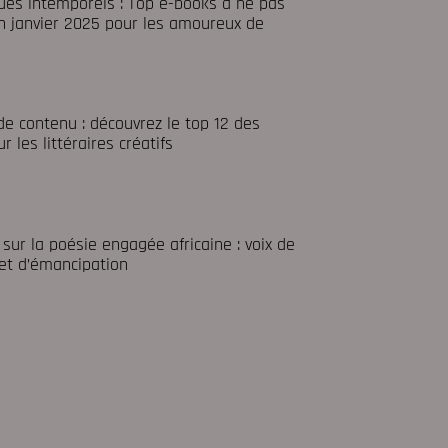
ques intemporels : Top e-books à ne pas
 janvier 2025 pour les amoureux de
e contenu : découvrez le top 12 des
r les littéraires créatifs
 sur la poésie engagée africaine : voix de
 et d’émancipation