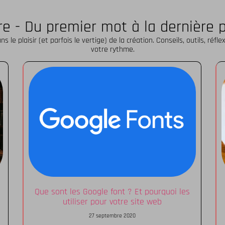
ire - Du premier mot à la dernière 
le plaisir (et parfois le vertige) de la création. Conseils, outils, ré
votre rythme.
Que sont les Google font ? Et pourquoi les
utiliser pour votre site web
27 septembre 2020