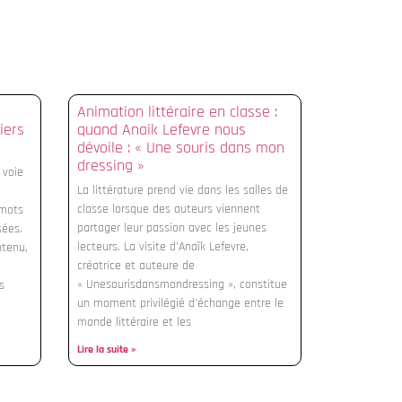
Animation littéraire en classe :
iers
quand Anaik Lefevre nous
dévoile : « Une souris dans mon
dressing »
 voie
La littérature prend vie dans les salles de
classe lorsque des auteurs viennent
 mots
partager leur passion avec les jeunes
sées.
lecteurs. La visite d'Anaïk Lefevre,
ntenu,
créatrice et auteure de
« Unesourisdansmondressing », constitue
s
un moment privilégié d'échange entre le
monde littéraire et les
Lire la suite »