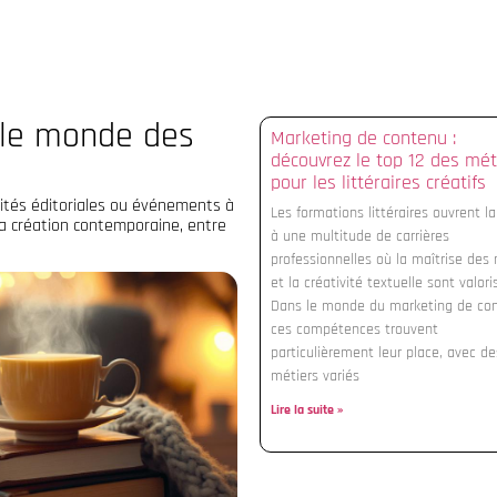
 le monde des
Marketing de contenu :
découvrez le top 12 des mét
pour les littéraires créatifs
lités éditoriales ou événements à
Les formations littéraires ouvrent la
 la création contemporaine, entre
à une multitude de carrières
professionnelles où la maîtrise des
et la créativité textuelle sont valori
Dans le monde du marketing de co
ces compétences trouvent
particulièrement leur place, avec de
métiers variés
Lire la suite »