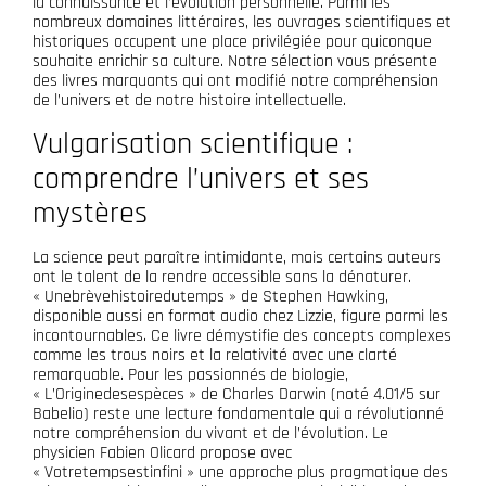
la connaissance et l’évolution personnelle. Parmi les
nombreux domaines littéraires, les ouvrages scientifiques et
historiques occupent une place privilégiée pour quiconque
souhaite enrichir sa culture. Notre sélection vous présente
des livres marquants qui ont modifié notre compréhension
de l’univers et de notre histoire intellectuelle.
Vulgarisation scientifique :
comprendre l’univers et ses
mystères
La science peut paraître intimidante, mais certains auteurs
ont le talent de la rendre accessible sans la dénaturer.
« Unebrèvehistoiredutemps » de Stephen Hawking,
disponible aussi en format audio chez Lizzie, figure parmi les
incontournables. Ce livre démystifie des concepts complexes
comme les trous noirs et la relativité avec une clarté
remarquable. Pour les passionnés de biologie,
« L’Originedesespèces » de Charles Darwin (noté 4.01/5 sur
Babelio) reste une lecture fondamentale qui a révolutionné
notre compréhension du vivant et de l’évolution. Le
physicien Fabien Olicard propose avec
« Votretempsestinfini » une approche plus pragmatique des