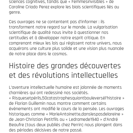
sciences cognitives, tandis que « Femmesinvisibles » de
Caroline Criado Perez explore les biais scientifiques liés au
genre.
Ces ouvrages ne se contentent pas d’informer : ils
transforment notre regard sur le monde. La vulgarisation
scientifique de qualité nous invite à questionner nos
certitudes et à développer notre esprit critique. En
comprenant mieux les lois qui régissent notre univers, nous
acquérons une culture plus solide et une vision plus nuancée
de notre place dans le cosmos.
Histoire des grandes découvertes
et des révolutions intellectuelles
L’aventure intellectuelle humaine est jalonnée de moments
charnières qui ont redessiné nos sociétés.
« Risquesetpérils,50catastrophesquiontbouleversél’histoire »
de Florian Guillemin nous montre comment certains
événements ont modifié le cours de la pensée. Les ouvrages
historiques comme « MarieAntoinette,danslespasdelareine »
de Jean-Christian Petitfils ou « Ledramede1940 » d’André
Beaufre (tous deux publiés chez Perrin) nous plongent dans
des périodes décisives de notre passé.