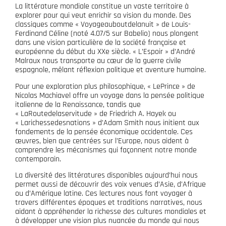
La littérature mondiale constitue un vaste territoire à
explorer pour qui veut enrichir sa vision du monde. Des
classiques comme « Voyageauboutdelanuit » de Louis-
Ferdinand Céline (noté 4.07/5 sur Babelio) nous plongent
dans une vision particulière de la société française et
européenne du début du XXe siècle. « L’Espoir » d’André
Malraux nous transporte au cœur de la guerre civile
espagnole, mêlant réflexion politique et aventure humaine.
Pour une exploration plus philosophique, « LePrince » de
Nicolas Machiavel offre un voyage dans la pensée politique
italienne de la Renaissance, tandis que
« LaRoutedelaservitude » de Friedrich A. Hayek ou
« Larichessedesnations » d’Adam Smith nous initient aux
fondements de la pensée économique occidentale. Ces
œuvres, bien que centrées sur l’Europe, nous aident à
comprendre les mécanismes qui façonnent notre monde
contemporain.
La diversité des littératures disponibles aujourd’hui nous
permet aussi de découvrir des voix venues d’Asie, d’Afrique
ou d’Amérique latine. Ces lectures nous font voyager à
travers différentes époques et traditions narratives, nous
aidant à appréhender la richesse des cultures mondiales et
à développer une vision plus nuancée du monde qui nous