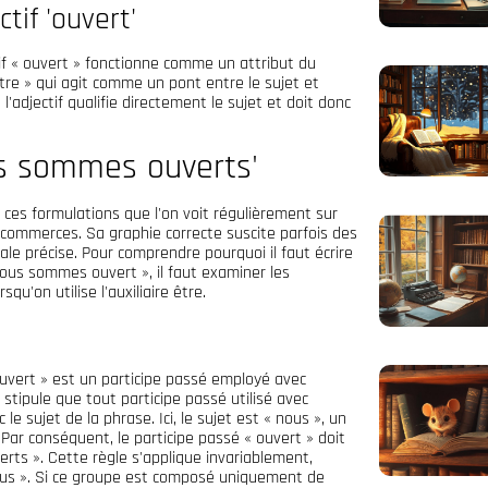
tif 'ouvert'
if « ouvert » fonctionne comme un attribut du
 être » qui agit comme un pont entre le sujet et
 l'adjectif qualifie directement le sujet et doit donc
us sommes ouverts'
ces formulations que l'on voit régulièrement sur
commerces. Sa graphie correcte suscite parfois des
ale précise. Pour comprendre pourquoi il faut écrire
ous sommes ouvert », il faut examiner les
u'on utilise l'auxiliaire être.
uvert » est un participe passé employé avec
 stipule que tout participe passé utilisé avec
le sujet de la phrase. Ici, le sujet est « nous », un
Par conséquent, le participe passé « ouvert » doit
verts ». Cette règle s'applique invariablement,
nous ». Si ce groupe est composé uniquement de