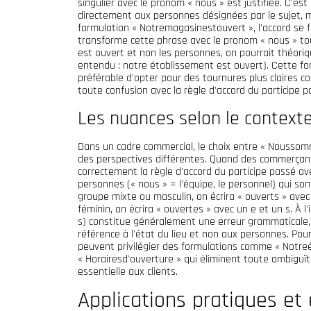
singulier avec le pronom « nous » est justifiée. C'est
directement aux personnes désignées par le sujet, m
formulation « Notremagasinestouvert », l'accord se fa
transforme cette phrase avec le pronom « nous » tou
est ouvert et non les personnes, on pourrait théor
entendu : notre établissement est ouvert). Cette fo
préférable d'opter pour des tournures plus claires 
toute confusion avec la règle d'accord du participe pa
Les nuances selon le context
Dans un cadre commercial, le choix entre « Nousso
des perspectives différentes. Quand des commerçant
correctement la règle d'accord du participe passé avec
personnes (« nous » = l'équipe, le personnel) qui sont
groupe mixte ou masculin, on écrira « ouverts » ave
féminin, on écrira « ouvertes » avec un e et un s. À
s) constitue généralement une erreur grammaticale, s
référence à l'état du lieu et non aux personnes. Pou
peuvent privilégier des formulations comme « Notre
« Horairesd'ouverture » qui éliminent toute ambiguï
essentielle aux clients.
Applications pratiques et