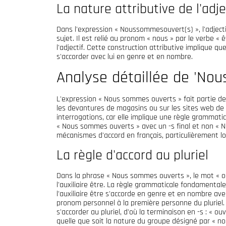
La nature attributive de l'adjec
Dans l'expression « Noussommesouvert(s) », l'adject
sujet. Il est relié au pronom « nous » par le verbe «
l'adjectif. Cette construction attributive implique que
s'accorder avec lui en genre et en nombre.
Analyse détaillée de 'No
L'expression « Nous sommes ouverts » fait partie de 
les devantures de magasins ou sur les sites web de 
interrogations, car elle implique une règle grammatic
« Nous sommes ouverts » avec un -s final et non « N
mécanismes d'accord en français, particulièrement lorsq
La règle d'accord au pluriel
Dans la phrase « Nous sommes ouverts », le mot « o
l'auxiliaire être. La règle grammaticale fondamentale
l'auxiliaire être s'accorde en genre et en nombre avec 
pronom personnel à la première personne du pluriel. 
s'accorder au pluriel, d'où la terminaison en -s : « ou
quelle que soit la nature du groupe désigné par « 