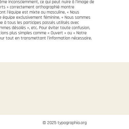
ême inconsciemment, ce qui peut nuire à l'image de
ts » correctement orthographié montre
ont l'équipe est mixte ou masculine, « Nous
une équipe exclusivement féminine, « Nous sommes
ue à tous les participes passés utilisés avec
ommes désolés », etc. Pour éviter toute confusion,
tions plus simples comme « Ouvert » ou « Notre
reur tout en transmettant l'information nécessaire.
© 2025 typographia.org