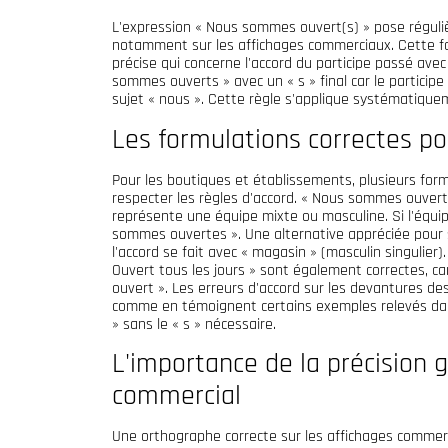
L'expression « Nous sommes ouvert(s) » pose réguli
notamment sur les affichages commerciaux. Cette fo
précise qui concerne l'accord du participe passé avec 
sommes ouverts » avec un « s » final car le particip
sujet « nous ». Cette règle s'applique systématiqueme
Les formulations correctes p
Pour les boutiques et établissements, plusieurs for
respecter les règles d'accord. « Nous sommes ouverts 
représente une équipe mixte ou masculine. Si l'équi
sommes ouvertes ». Une alternative appréciée pour s
l'accord se fait avec « magasin » (masculin singulier
Ouvert tous les jours » sont également correctes, 
ouvert ». Les erreurs d'accord sur les devantures
comme en témoignent certains exemples relevés dan
» sans le « s » nécessaire.
L'importance de la précision 
commercial
Une orthographe correcte sur les affichages commerc