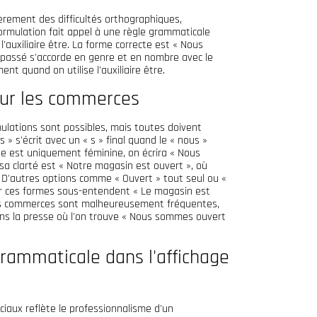
èrement des difficultés orthographiques,
rmulation fait appel à une règle grammaticale
l'auxiliaire être. La forme correcte est « Nous
e passé s'accorde en genre et en nombre avec le
nt quand on utilise l'auxiliaire être.
our les commerces
mulations sont possibles, mais toutes doivent
» s'écrit avec un « s » final quand le « nous »
pe est uniquement féminine, on écrira « Nous
a clarté est « Notre magasin est ouvert », où
). D'autres options comme « Ouvert » tout seul ou «
car ces formes sous-entendent « Le magasin est
 des commerces sont malheureusement fréquentes,
s la presse où l'on trouve « Nous sommes ouvert
grammaticale dans l'affichage
iaux reflète le professionnalisme d'un