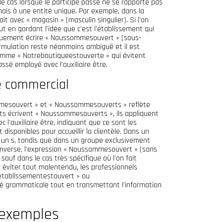
 le cas lorsque le participe passé ne se rapporte pas
ais à une entité unique. Par exemple, dans la
it avec « magasin » (masculin singulier). Si l'on
t en gardant l'idée que c'est l'établissement qui
iquement écrire « Noussommesouvert » (sous-
rmulation reste néanmoins ambiguë et il est
comme « Notreboutiqueestouverte » qui évitent
ssé employé avec l'auxiliaire être.
e commercial
mmesouvert » et « Noussommesouverts » reflète
s écrivent « Noussommesouverts », ils appliquent
 l'auxiliaire être, indiquant que ce sont les
 disponibles pour accueillir la clientèle. Dans un
c un s, tandis que dans un groupe exclusivement
 l'inverse, l'expression « Noussommesouvert » (sans
auf dans le cas très spécifique où l'on fait
r éviter tout malentendu, les professionnels
établissementestouvert » ou
té grammaticale tout en transmettant l'information
 exemples